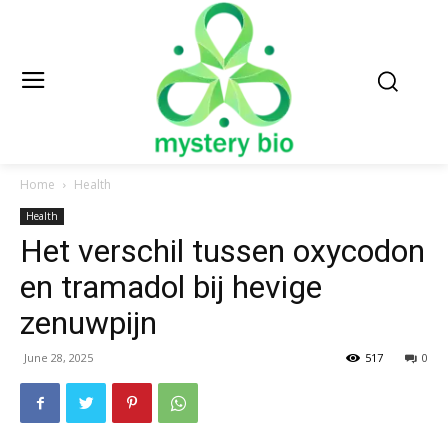
Home
Health
Health
Het verschil tussen oxycodon
en tramadol bij hevige
zenuwpijn
June 28, 2025
517
0