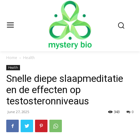
Home
Health
Health
Snelle diepe slaapmeditatie
en de effecten op
testosteronniveaus
June 27, 2025
343
0